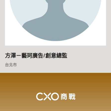
方澤－藝珂廣告/創意總監
台北市