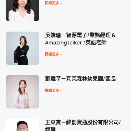
閱讀更多 »
吳婕瑜－智源電子/業務經理 &
AmazingTalker /英語老師
閱讀更多 »
劉瑋芊－芃芃森林幼兒園/園長
閱讀更多 »
王東寶－緯創資通股份有限公司/
經理