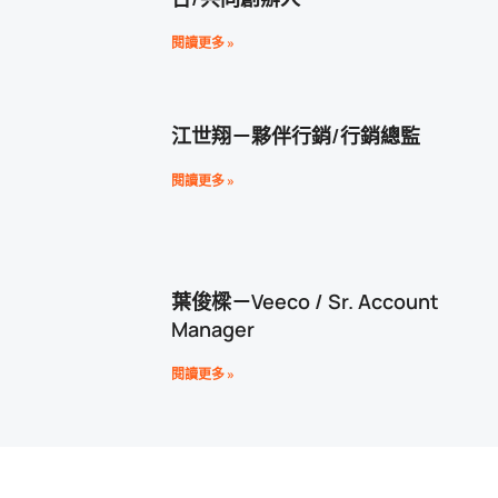
閱讀更多 »
江世翔－夥伴行銷/行銷總監
閱讀更多 »
葉俊樑－Veeco / Sr. Account
Manager
閱讀更多 »
陳思羽－臺北市大同士林婦女支持
培力中心/社工