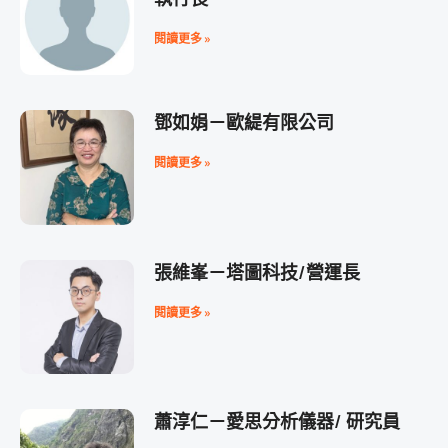
閱讀更多 »
鄧如娟－歐緹有限公司
閱讀更多 »
張維峯－塔圖科技/營運長
閱讀更多 »
蕭淳仁－愛思分析儀器/ 研究員