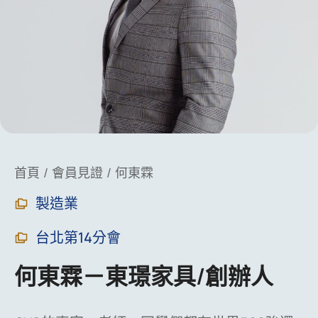
You are here:
首頁
會員見證
何東霖
製造業
台北第14分會
何東霖－東璟家具/創辦人