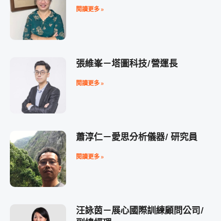
閱讀更多 »
張維峯－塔圖科技/營運長
閱讀更多 »
蕭淳仁－愛思分析儀器/ 研究員
閱讀更多 »
汪詠茵－展心國際訓練顧問公司/