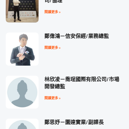
司/協理
閱讀更多 »
鄭偉鴻－信安保經/業務總監
閱讀更多 »
林欣凌－喬珵國際有限公司/市場
開發總監
閱讀更多 »
鄭思妤－圜達實業/副課長