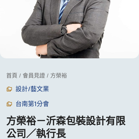
You are here:
首頁
會員見證
方榮裕
設計/藝文業
台南第1分會
方榮裕－沂森包裝設計有限
公司／執行長