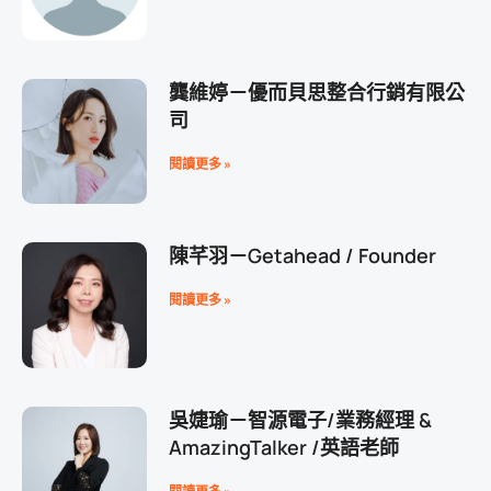
龔維婷－優而貝思整合行銷有限公
司
閱讀更多 »
陳芊羽－Getahead / Founder
閱讀更多 »
吳婕瑜－智源電子/業務經理 &
AmazingTalker /英語老師