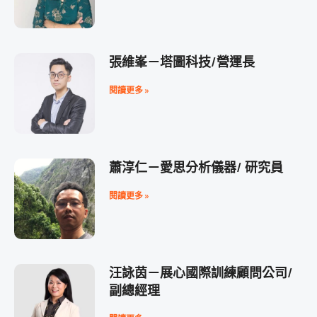
張維峯－塔圖科技/營運長
閱讀更多 »
蕭淳仁－愛思分析儀器/ 研究員
閱讀更多 »
汪詠茵－展心國際訓練顧問公司/
副總經理