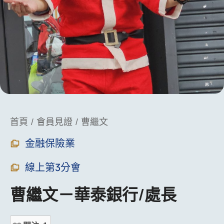
You are here:
首頁
會員見證
曹繼文
金融保險業
線上第3分會
曹繼文－華泰銀行/處長