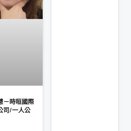
慧－時晅國際
公司/一人公