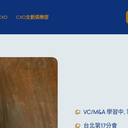
XO
CXO女創俱樂部
VC/M&A 學習中
,
台北第17分會