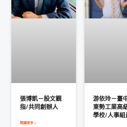
張博凱－股文觀
游依玲－臺
指/共同創辦人
東勢工業高
學校/人事組
閱讀更多 »