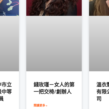
中市立
錢玫瑾－女人的第
溫衣
級中等
一把交椅/創辦人
有限
員
司
閱讀更多 »