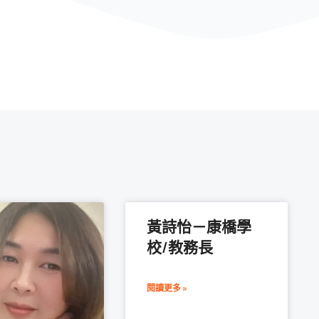
黃詩怡－康橋學
校/教務長
閱讀更多 »