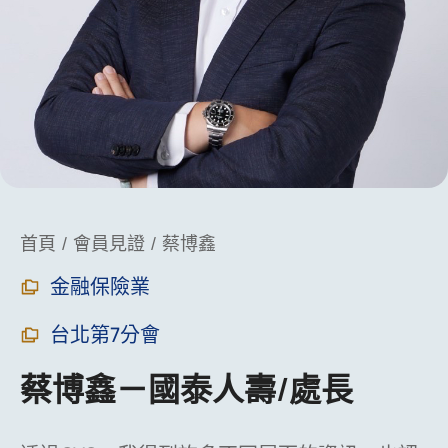
You are here:
首頁
會員見證
蔡博鑫
金融保險業
台北第7分會
蔡博鑫－國泰人壽/處長