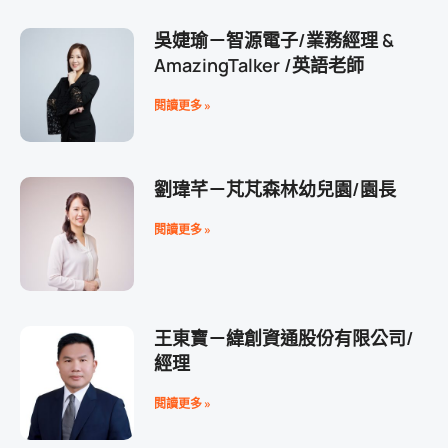
吳婕瑜－智源電子/業務經理 &
AmazingTalker /英語老師
閱讀更多 »
劉瑋芊－芃芃森林幼兒園/園長
閱讀更多 »
王東寶－緯創資通股份有限公司/
經理
閱讀更多 »