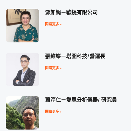
鄧如娟－歐緹有限公司
閱讀更多 »
張維峯－塔圖科技/營運長
閱讀更多 »
蕭淳仁－愛思分析儀器/ 研究員
閱讀更多 »