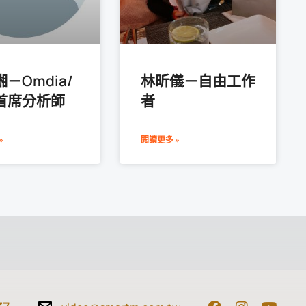
－Omdia/
林昕儀－自由工作
首席分析師
者
»
閱讀更多 »