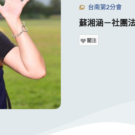
台南第2分會
蘇湘涵－社團法
關注