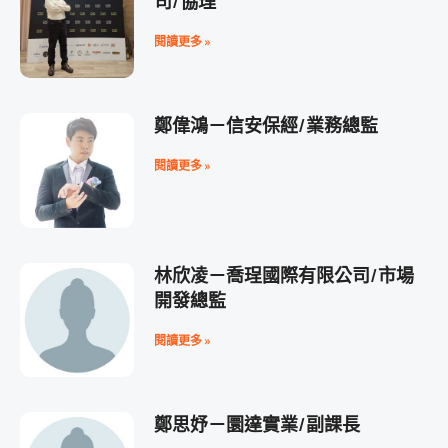
司/協理
閱讀更多 »
鄭偉鴻－信安保經/業務總監
閱讀更多 »
林欣凌－喬珵國際有限公司/市場
開發總監
閱讀更多 »
鄭思妤－圜達實業/副課長