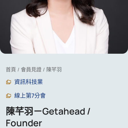
You are here:
首頁
會員見證
陳芊羽
資訊科技業
線上第7分會
陳芊羽－Getahead /
Founder