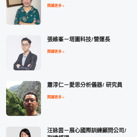
閱讀更多 »
張維峯－塔圖科技/營運長
閱讀更多 »
蕭淳仁－愛思分析儀器/ 研究員
閱讀更多 »
汪詠茵－展心國際訓練顧問公司/