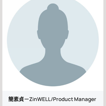
簡素貞－ZinWELL/Product Manager