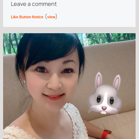
Leave a comment
(
)
Like Button Notice
view